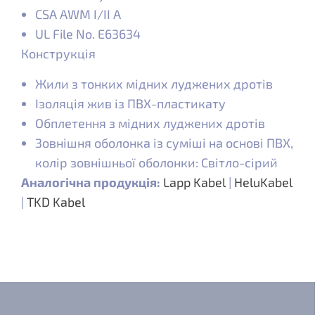
CSA AWM I/II A
UL File No. E63634
Конструкція
Жили з тонких мідних луджених дротів
Ізоляція жив із ПВХ-пластикату
Обплетення з мідних луджених дротів
Зовнішня оболонка із суміші на основі ПВХ,
колір зовнішньої оболонки: Світло-сірий
Аналогічна продукція:
Lapp Kabel
|
HeluKabel
|
TKD Kabel