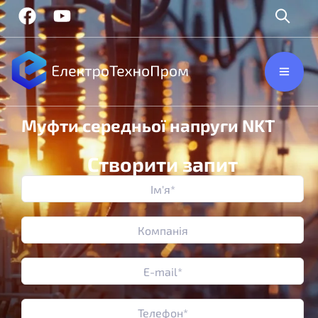
Муфти середньої напруги NKT
Створити запит