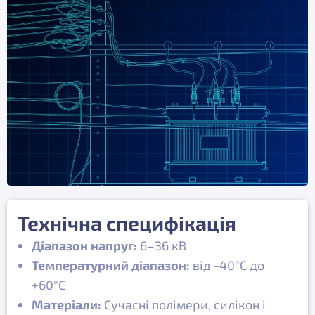
Технічна специфікація
Діапазон напруг:
6–36 кВ
Температурний діапазон:
від -40°C до
+60°C
Матеріали:
Сучасні полімери, силікон і