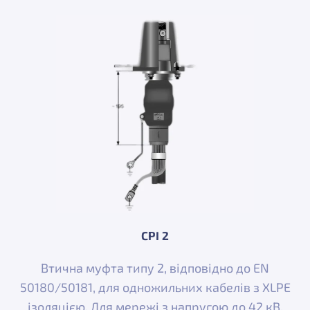
CPI 2
Втична муфта типу 2, відповідно до EN
50180/50181, для одножильних кабелів з XLPE
ізоляцією. Для мережі з напругою до 42 кВ,