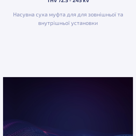
Насувна суха муфта для для зовнішньої та
внутрішньої установки