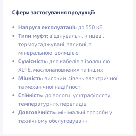
Сфери застосування продукції:
Напруга експлуатації:
до 550 кВ
Типи муфт:
з’єднувальні, кінцеві,
термоусаджувані, заливні, з
мінеральною ізоляцією
Сумісність:
для кабелів з ізоляцією
XLPE, маслонаповнених та інших
Міцність:
високий рівень електричної
та механічної надійності
Стійкість:
до вологи, ультрафіолету,
температурних перепадів
Довговічність:
мінімальні потреби у
технічному обслуговуванні