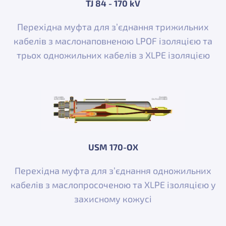
TJ 84 - 170 kV​
Перехідна муфта для з’єднання трижильних
кабелів з маслонаповненою LPOF ізоляцією та
трьох одножильних кабелів з XLPE ізоляцією
USM 170-OX
Перехідна муфта для з’єднання одножильних
кабелів з маслопросоченою та XLPE ізоляцією у
захисному кожусі