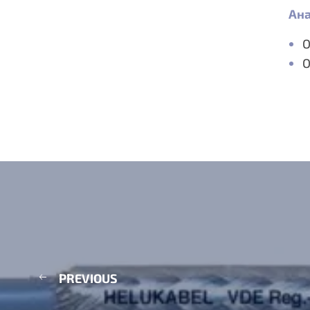
Ана
O
O
PREVIOUS