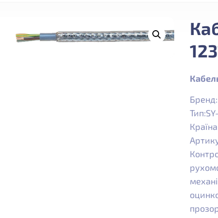
Каб
123
Кабел
Бренд
Тип:SY-
Країна
Артик
Контро
рухомо
механі
оцинко
прозор