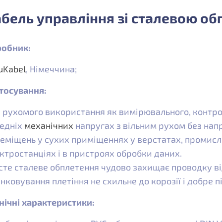
бель управління зі сталевою об
обник:
uKabel
, Німеччина;
тосування:
 рухомого використання як вимірювального, контр
едніх
механічних
напругах з вільним рухом без напр
еміщень у сухих приміщеннях у верстатах, промисл
ктростанціях і в пристроях обробки даних.
сте сталеве обплетення чудово захищає проводку в
нковування плетіння не схильне до корозії і добре п
нічні характеристики: