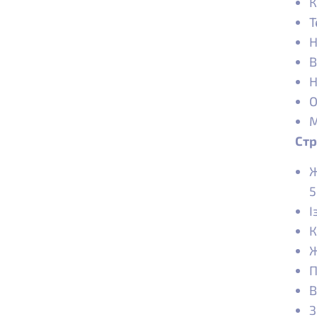
К
Т
Н
В
Н
О
М
Стр
Ж
5
І
К
Ж
П
В
З