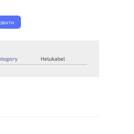
овити
ategory
Helukabel