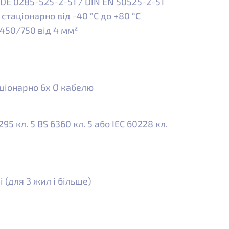
DE 0285-525-2-51 / DIN EN 50525-2-51
стаціонарно від -40 °C до +80 °C
450/750 від 4 мм²
ціонарно 6x Ø кабелю
5 кл. 5 BS 6360 кл. 5 або IEC 60228 кл.
(для 3 жил і більше)