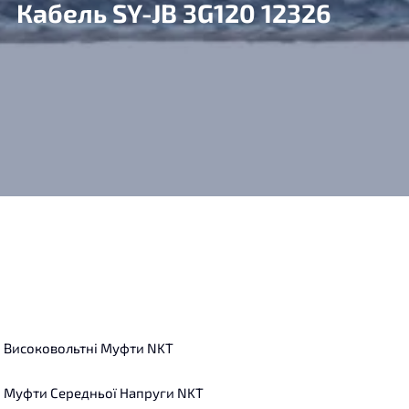
Кабель SY-JB 3G120 12326
Високовольтні Муфти NKT
Муфти Середньої Напруги NKT