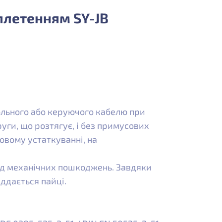
плетенням SY-JB
ольного або керуючого кабелю при
уги, що розтягує, і без примусових
овому устаткуванні, на
ід механічних пошкоджень. Завдяки
іддається пайці.