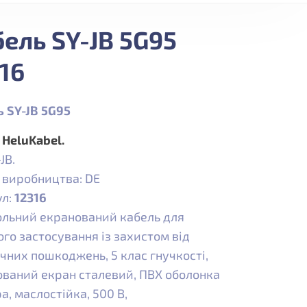
ель SY-JB 5G95
16
ь SY-JB 5G95
:
HeluKabel.
JB.
 виробництва: DE
ул:
12316
льний екранований кабель для
го застосування із захистом від
чних пошкоджень, 5 клас гнучкості,
ваний екран сталевий, ПВХ оболонка
а, маслостійка, 500 В,