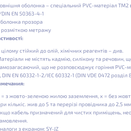
овнішня оболонка – спеціальний PVC-матеріал TM2 
/DIN EN 50363-4-1
болонка прозора
 розміткою метражу
стивості:
 цілому стійкий до олій, хімічних реагентів – див.
атеріали не містять кадмію, силікону та речовин, 
амозагасаючий, що не розповсюджує горіння PVC-ма
, DIN EN 60332-1-2/IEC 60332-1 (DIN VDE 0472 розділ 
имечания:
 = з жовто-зеленою жилою заземлення, x = без жовт
ри кількіс. жив до 5 та перерізі провідника до 2,5 мм
кщо кабель призначений для чистих приміщень, нео
амовлення.
налоги з екраном: SY-JZ