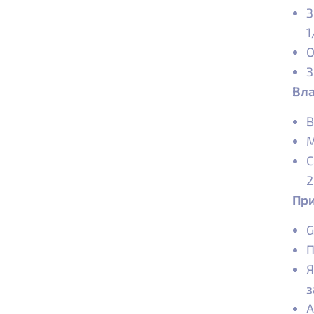
З
1
О
З
Вла
В
М
С
2
Пр
G
П
Я
з
А