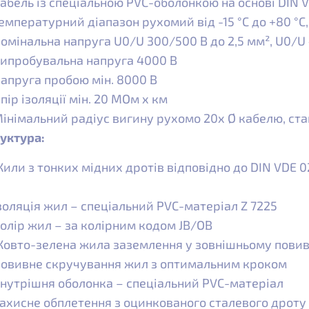
абель із спеціальною PVC-оболонкою на основі DIN V
емпературний діапазон рухомий від -15 °C до +80 °C, 
омінальна напруга U0/U 300/500 В до 2,5 мм², U0/U 
ипробувальна напруга 4000 В
апруга пробою мін. 8000 В
пір ізоляції мін. 20 МОм x км
інімальний радіус вигину рухомо 20x Ø кабелю, ста
уктура:
или з тонких мідних дротів відповідно до DIN VDE 029
золяція жил – спеціальний PVC-матеріал Z 7225
олір жил – за колірним кодом JB/OB
овто-зелена жила заземлення у зовнішньому повиві 
овивне скручування жил з оптимальним кроком
нутрішня оболонка – спеціальний PVC-матеріал
ахисне обплетення з оцинкованого сталевого дроту