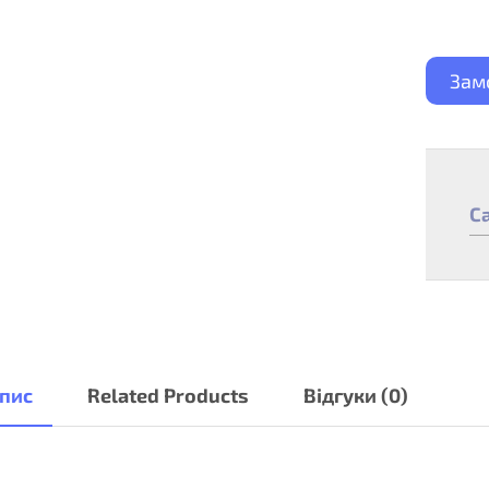
Зам
C
пис
Related Products
Відгуки (0)