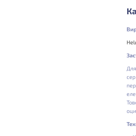
Ка
Вир
Hel
Зас
Для
сер
пер
еле
Тов
оци
Тех