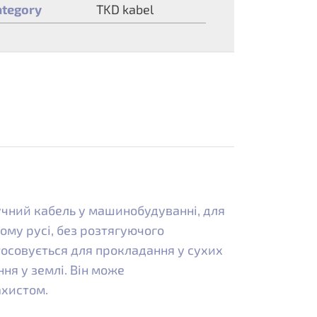
ategory
TKD kabel
учний кабель у машинобудуванні, для
ому русі, без розтягуючого
тосовується для прокладання у сухих
ння у землі. Він може
ахистом.