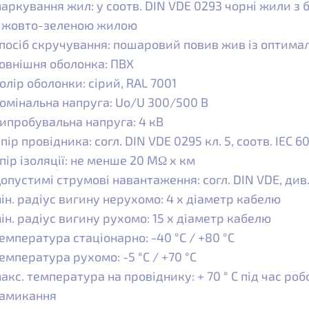
аркування жил: у соотв. DIN VDE 0293 чорні жили з
 жовто-зеленою жилою
посіб скручування: пошаровий повив жив із оптим
овнішня оболонка: ПВХ
олір оболонки: сірий, RAL 7001
омінальна напруга: Uo/U 300/500 В
ипробувальна напруга: 4 кВ
пір провідника: согл. DIN VDE 0295 кл. 5, соотв. IEC 6
пір ізоляції: не менше 20 MΩ x км
опустимі струмові навантаження: согл. DIN VDE, див
ін. радіус вигину нерухомо: 4 x діаметр кабелю
ін. радіус вигину рухомо: 15 x діаметр кабелю
емпература стаціонарно: -40 °C / +80 °C
емпература рухомо: -5 °C / +70 °C
акс. температура на провіднику: + 70 ° C під час робо
амикання