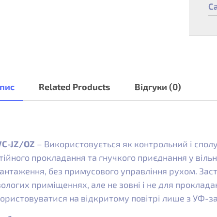
C
пис
Related Products
Відгуки (0)
C-JZ/OZ
– Використовується як контрольний і спол
тійного прокладання та гнучкого приєднання у вільн
антаження, без примусового управління рухом. Зас
вологих приміщеннях, але не зовні і не для проклада
ористовуватися на відкритому повітрі лише з УФ-з