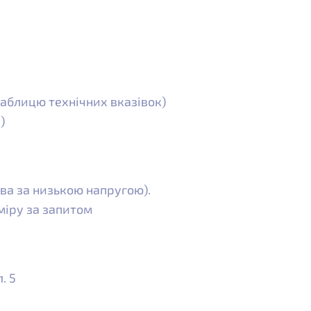
 таблицю технічних вказівок)
)
ва за низькою напругою).
міру за запитом
. 5