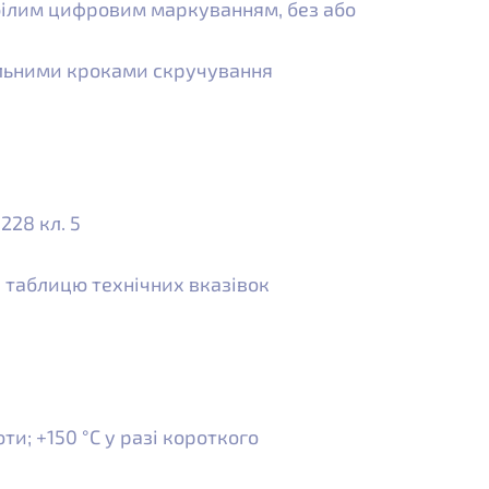
 білим цифровим маркуванням, без або
альними кроками скручування
0228 кл. 5
. таблицю технічних вказівок
ти; +150 °C у разі короткого