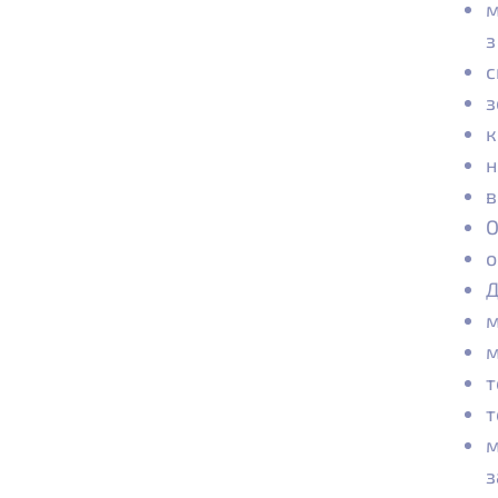
м
з
с
з
к
н
в
О
о
Д
м
м
т
т
м
з