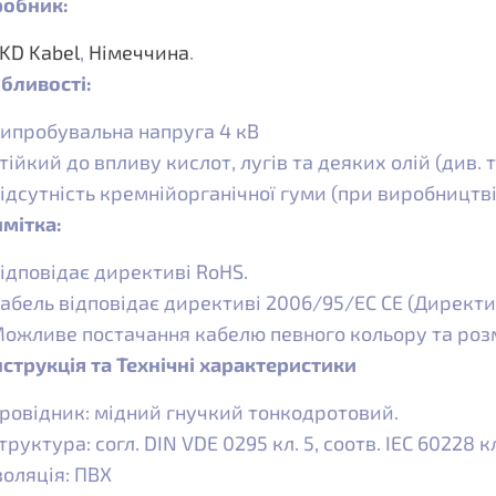
обник:
KD Kabel
,
Німеччина
.
бливості:
ипробувальна напруга 4 кВ
тійкий до впливу кислот, лугів та деяких олій (див.
ідсутність кремнійорганічної гуми (при виробництві
мітка:
ідповідає директиві RoHS.
абель відповідає директиві 2006/95/EC CE (Директи
ожливе постачання кабелю певного кольору та роз
струкція та Технічні характеристики
ровідник: мідний гнучкий тонкодротовий.
труктура: согл. DIN VDE 0295 кл. 5, соотв. IEC 60228 кл
золяція: ПВХ