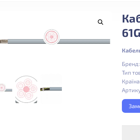
Ка
61G
Кабел
Бренд
Тип то
Країна
Артику
Зам