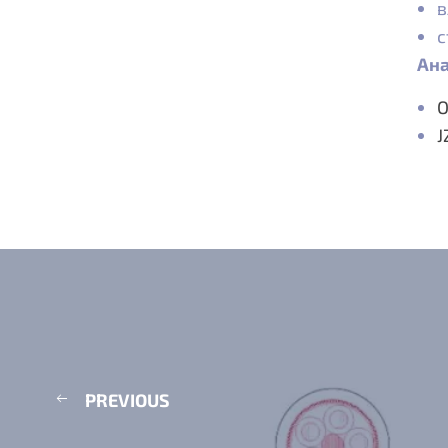
в
с
Ана
O
J
PREVIOUS