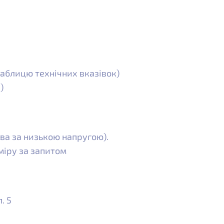
 таблицю технічних вказівок)
)
ва за низькою напругою).
міру за запитом
. 5