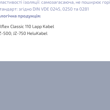
ластивості ізоляції: самозагасаюча, не поширює горін
тандарт: згідно DIN VDE 0245, 0250 та 0281
логічна продукція:
lflex Classic 110 Lapp Kabel
Z-500; JZ-750 HeluKabel