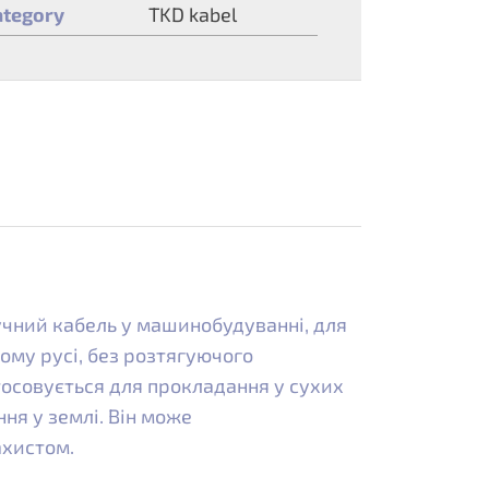
ategory
TKD kabel
учний кабель у машинобудуванні, для
ому русі, без розтягуючого
тосовується для прокладання у сухих
ння у землі. Він може
ахистом.