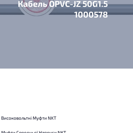
Кабель OPVC-JZ 50G1.5
1000578
Високовольтні Муфти NKT
Муфти Середньої Напруги NKT