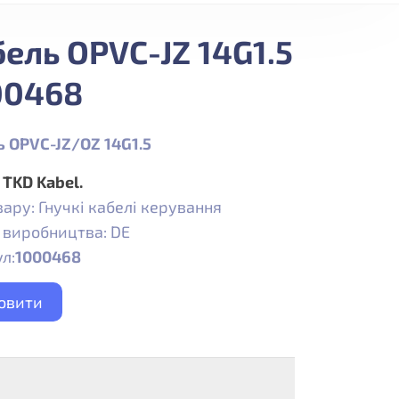
ель OPVC-JZ 14G1.5
00468
ь OPVC-JZ/OZ 14G1.5
:
TKD Kabel.
вару: Гнучкі кабелі керування
 виробництва: DE
л:
1000468
овити