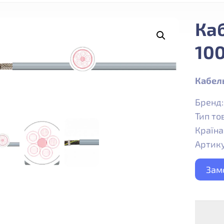
Каб
10
Кабел
Бренд
Тип то
Країна
Артику
Зам