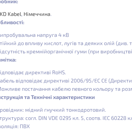
обник:
KD Kabel
,
Німеччина
.
бливості:
ипробувальна напруга 4 кВ
тійкий до впливу кислот, лугів та деяких олій (див.
ідсутність кремнійорганічної гуми (при виробництві
мітка:
ідповідає директиві RoHS.
абель відповідає директиві 2006/95/EC CE (Директи
ожливе постачання кабелю певного кольору та роз
струкція та Технічні характеристики
ровідник: мідний гнучкий тонкодротовий.
труктура: согл. DIN VDE 0295 кл. 5, соотв. IEC 60228 кл
золяція: ПВХ