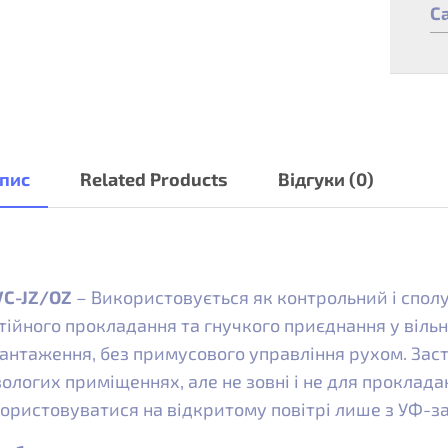
C
пис
Related Products
Відгуки (0)
C-JZ/OZ
– Використовується як контрольний і спол
тійного прокладання та гнучкого приєднання у вільн
антаження, без примусового управління рухом. Зас
вологих приміщеннях, але не зовні і не для проклада
ористовуватися на відкритому повітрі лише з УФ-з