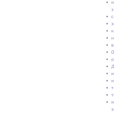
м
з
с
з
к
н
в
О
о
Д
м
м
т
т
м
з