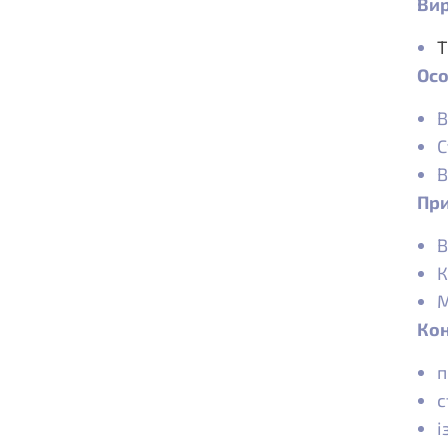
Вир
T
Осо
В
С
В
При
В
К
М
Кон
п
с
і