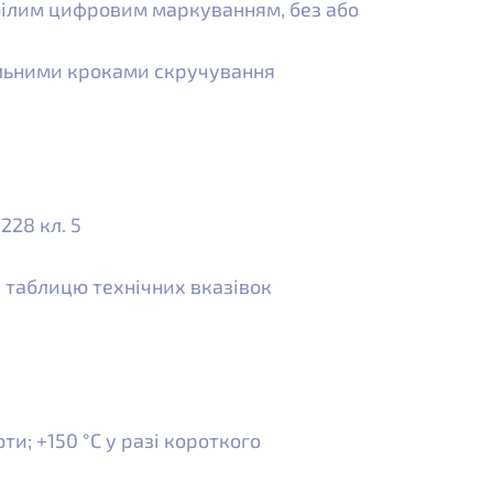
 білим цифровим маркуванням, без або
альними кроками скручування
0228 кл. 5
. таблицю технічних вказівок
ти; +150 °C у разі короткого