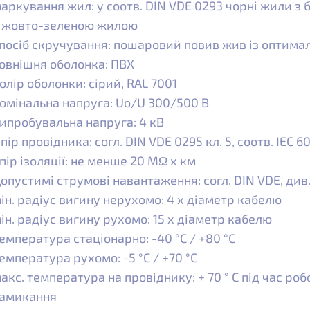
аркування жил: у соотв. DIN VDE 0293 чорні жили з
 жовто-зеленою жилою
посіб скручування: пошаровий повив жив із оптим
овнішня оболонка: ПВХ
олір оболонки: сірий, RAL 7001
омінальна напруга: Uo/U 300/500 В
ипробувальна напруга: 4 кВ
пір провідника: согл. DIN VDE 0295 кл. 5, соотв. IEC 6
пір ізоляції: не менше 20 MΩ x км
опустимі струмові навантаження: согл. DIN VDE, див
ін. радіус вигину нерухомо: 4 x діаметр кабелю
ін. радіус вигину рухомо: 15 x діаметр кабелю
емпература стаціонарно: -40 °C / +80 °C
емпература рухомо: -5 °C / +70 °C
акс. температура на провіднику: + 70 ° C під час робо
амикання