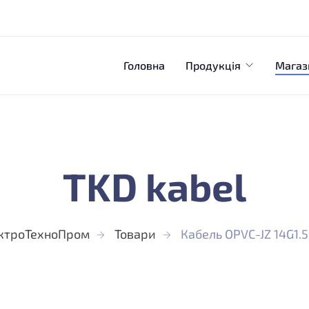
Головна
Продукція
Магаз
TKD kabel
ктроТехноПром
Товари
Кабель OPVC-JZ 14G1.