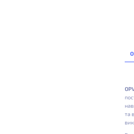
О
OPV
пос
нав
та 
вик