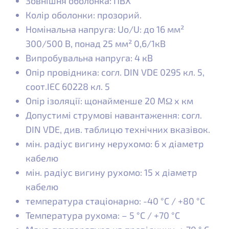
Зовнішня оболонка: ПВХ
Колір оболонки: прозорий.
Номінальна напруга: Uo/U: до 16 мм²
300/500 В, понад 25 мм² 0,6/1кВ
Випробувальна напруга: 4 кВ
Опір провідника: согл. DIN VDE 0295 кл. 5,
соот.IEC 60228 кл. 5
Опір ізоляції: щонайменше 20 MΩ x км
Допустимі струмові навантаження: согл.
DIN VDE, див. таблицю технічних вказівок.
мін. радіус вигину нерухомо: 6 x діаметр
кабелю
мін. радіус вигину рухомо: 15 x діаметр
кабелю
температура стаціонарно: -40 °C / +80 °C
Температура рухома: – 5 °C / +70 °C