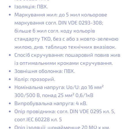
Ізоляція: ПВХ.
Маркування жил: до 5 жил кольорове
маркування согл. DIN VDE 0293-308;
більше 6 жил согл. коду кольорів
стандарту TKD, без с або з жовто-зеленою
жилою, див. таблицю технічних вказівок.
Спосіб скручування: пошаровий повив жив
із оптимальними кроками скручування.
Зовнішня оболонка: ПВХ.
Колір: прозорий.
Номінальна напруга: Uo/U: до 16 мм²
300/500 В, понад 25 мм² 0,6/1кВ
Випробувальна напруга: 4 кВ.
Опір провідника: согл. DIN VDE 0295 кл. 5,
соот.IEC 60228 кл. 5
Опір ізоляції: щонайменше 20 MΩ x км.