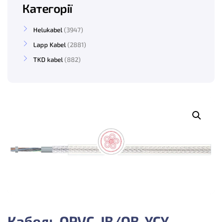
Категорії
Helukabel
3947
Lapp Kabel
2881
TKD kabel
882
Кабель OPVC-JB/OB-YCY