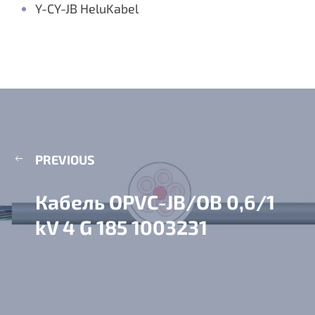
Y-CY-JB HeluKabel
PREVIOUS
Кабель OPVC-JB/OB 0,6/1
kV 4 G 185 1003231