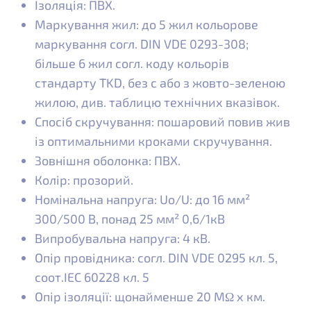
Ізоляція: ПВХ.
Маркування жил: до 5 жил кольорове
маркування согл. DIN VDE 0293-308;
більше 6 жил согл. коду кольорів
стандарту TKD, без с або з жовто-зеленою
жилою, див. таблицю технічних вказівок.
Спосіб скручування: пошаровий повив жив
із оптимальними кроками скручування.
Зовнішня оболонка: ПВХ.
Колір: прозорий.
Номінальна напруга: Uo/U: до 16 мм²
300/500 В, понад 25 мм² 0,6/1кВ
Випробувальна напруга: 4 кВ.
Опір провідника: согл. DIN VDE 0295 кл. 5,
соот.IEC 60228 кл. 5
Опір ізоляції: щонайменше 20 MΩ x км.