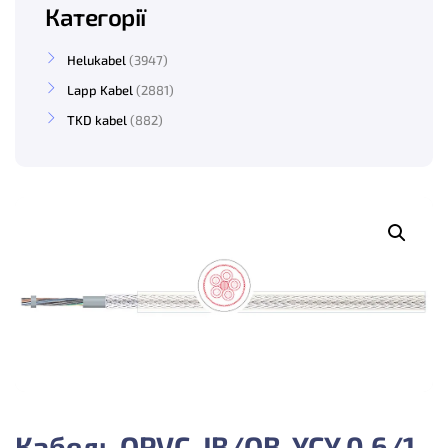
Категорії
Helukabel
3947
Lapp Kabel
2881
TKD kabel
882
Кабель OPVC-JB/OB-YCY 0,6/1