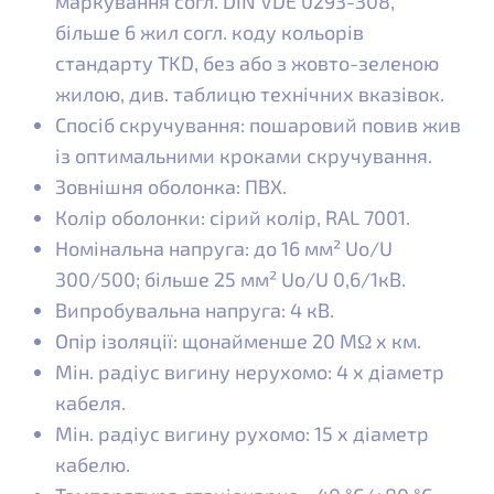
маркування согл. DIN VDE 0293-308,
більше 6 жил согл. коду кольорів
стандарту TKD, без або з жовто-зеленою
жилою, див. таблицю технічних вказівок.
Спосіб скручування: пошаровий повив жив
із оптимальними кроками скручування.
Зовнішня оболонка: ПВХ.
Колір оболонки: сірий колір, RAL 7001.
Номінальна напруга: до 16 мм² Uo/U
300/500; більше 25 мм² Uo/U 0,6/1кВ.
Випробувальна напруга: 4 кВ.
Опір ізоляції: щонайменше 20 MΩ x км.
Мін. радіус вигину нерухомо: 4 x діаметр
кабеля.
Мін. радіус вигину рухомо: 15 x діаметр
кабелю.