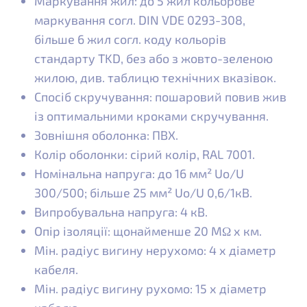
Маркування жил: до 5 жил кольорове
маркування согл. DIN VDE 0293-308,
більше 6 жил согл. коду кольорів
стандарту TKD, без або з жовто-зеленою
жилою, див. таблицю технічних вказівок.
Спосіб скручування: пошаровий повив жив
із оптимальними кроками скручування.
Зовнішня оболонка: ПВХ.
Колір оболонки: сірий колір, RAL 7001.
Номінальна напруга: до 16 мм² Uo/U
300/500; більше 25 мм² Uo/U 0,6/1кВ.
Випробувальна напруга: 4 кВ.
Опір ізоляції: щонайменше 20 MΩ x км.
Мін. радіус вигину нерухомо: 4 x діаметр
кабеля.
Мін. радіус вигину рухомо: 15 x діаметр