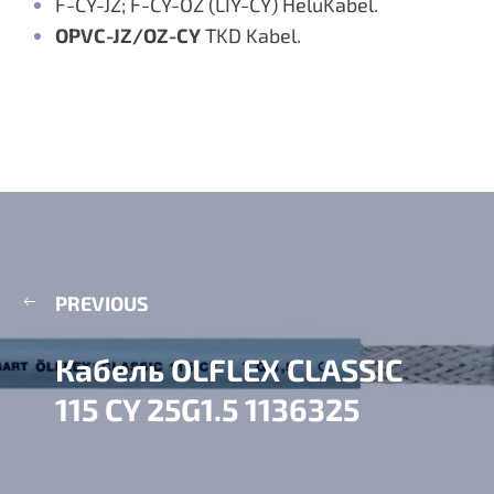
F-CY-JZ; F-CY-OZ (LIY-CY) HeluKabel.
OPVC-JZ/OZ-CY
TKD Kabel.
PREVIOUS
Кабель OLFLEX CLASSIC
115 CY 25G1.5 1136325