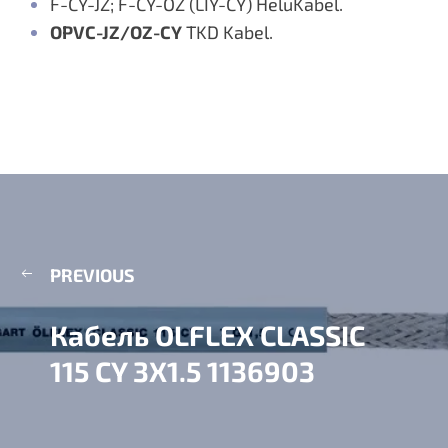
F-CY-JZ; F-CY-OZ (LIY-CY) HeluKabel.
OPVC-JZ/OZ-CY
TKD Kabel.
PREVIOUS
Кабель OLFLEX CLASSIC
115 CY 3X1.5 1136903