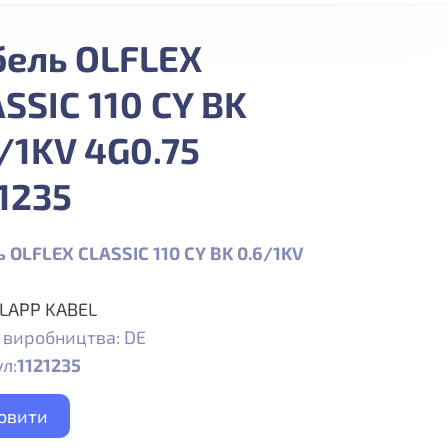
бель OLFLEX
SSIC 110 CY BK
/1KV 4G0.75
1235
 OLFLEX CLASSIC 110 CY BK 0.6/1KV
LAPP KABEL
 виробництва: DE
л:
1121235
овити