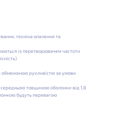
ання, техніка опалення та
чаються із перетворювачем частоти
сність)
 з обмеженою рухливістю за умови
 середньою товщиною оболонки від 1,8
олонкою будуть перевагою