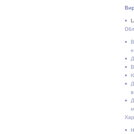
Вир
L
Обл
В
к
Д
В
К
Д
в
Д
м
Хар
Н