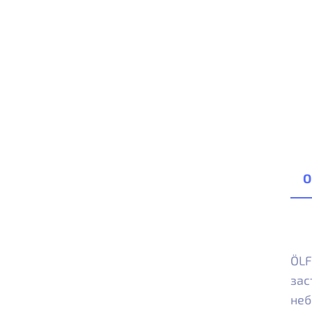
О
ÖLF
зас
неб