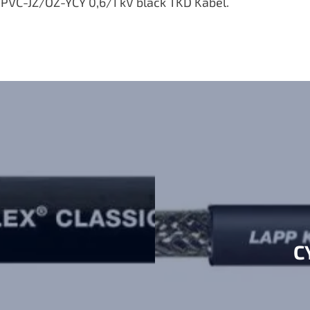
PVC-JZ/OZ-YCY 0,6/1 kV black TKD Kabel.
C