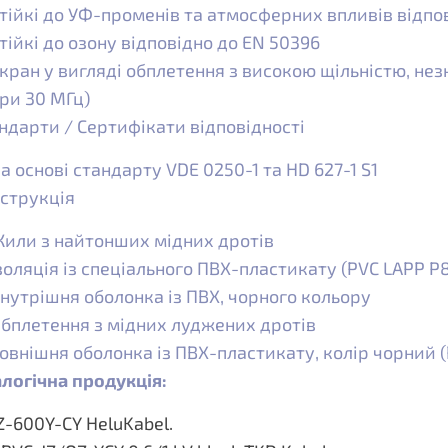
тійкі до УФ-променів та атмосферних впливів відпов
тійкі до озону відповідно до EN 50396
кран у вигляді обплетення з високою щільністю, нез
ри 30 МГц)
ндарти / Сертифікати відповідності
а основі стандарту VDE 0250-1 та HD 627-1 S1
струкція
или з найтонших мідних дротів
золяція із спеціального ПВХ-пластикату (PVC LAPP P8
нутрішня оболонка із ПВХ, чорного кольору
бплетення з мідних луджених дротів
овнішня оболонка із ПВХ-пластикату, колір чорний (
логічна продукція:
Z-600Y-CY HeluKabel.