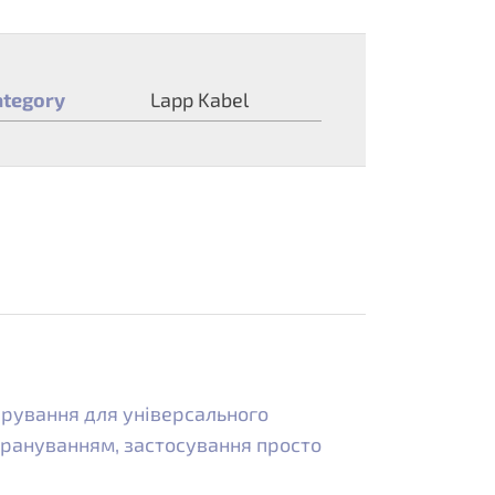
ategory
Lapp Kabel
керування для універсального
крануванням, застосування просто