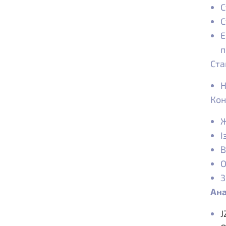
С
С
Е
п
Ста
Н
Кон
Ж
І
В
О
З
Ана
J