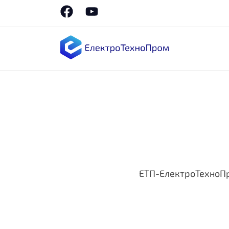
ЕТП-ЕлектроТехноП