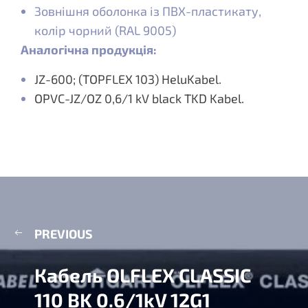
Зовнішня оболонка із ПВХ-пластикату,
колір чорний (RAL 9005)
Аналогічна продукція:
JZ-600; (TOPFLEX 103) HeluKabel.
OPVC-JZ/OZ 0,6/1 kV black TKD Kabel.
PREVIOUS
Кабель OLFLEX CLASSIC
110 BK 0.6/1kV 12G1