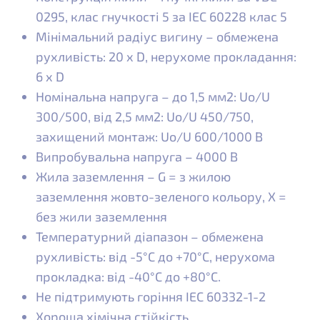
0295, клас гнучкості 5 за IEC 60228 клас 5
Мінімальний радіус вигину – обмежена
рухливість: 20 х D, нерухоме прокладання:
6 х D
Номінальна напруга – до 1,5 мм2: Uo/U
300/500, від 2,5 мм2: Uo/U 450/750,
захищений монтаж: Uo/U 600/1000 В
Випробувальна напруга – 4000 В
Жила заземлення – G = з жилою
заземлення жовто-зеленого кольору, X =
без жили заземлення
Температурний діапазон – обмежена
рухливість: від -5°С до +70°С, нерухома
прокладка: від -40°С до +80°С.
Не підтримують горіння IEC 60332-1-2
Хороша хімічна стійкість