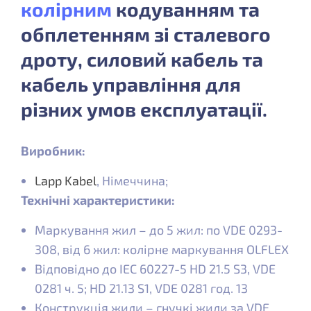
колірним
кодуванням та
обплетенням зі сталевого
дроту, силовий кабель та
кабель управління для
різних умов експлуатації.
Виробник:
Lapp Kabel
, Німеччина;
Технічні характеристики:
Маркування жил – до 5 жил: по VDE 0293-
308, від 6 жил: колірне маркування OLFLEX
Відповідно до IEC 60227-5 HD 21.5 S3, VDE
0281 ч. 5; HD 21.13 S1, VDE 0281 год. 13
Конструкція жили – гнучкі жили за VDE