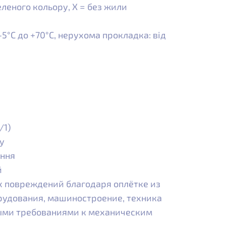
леного кольору, X = без жили
5°С до +70°С, нерухома прокладка: від
/1)
у
ення
й
х повреждений благодаря оплётке из
рудования, машиностроение, техника
ыми требованиями к механическим