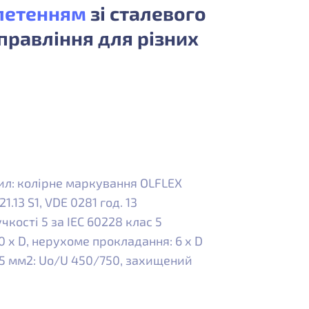
летенням
зі сталевого
правління для різних
жил: колірне маркування OLFLEX
1.13 S1, VDE 0281 год. 13
чкості 5 за IEC 60228 клас 5
 х D, нерухоме прокладання: 6 х D
2,5 мм2: Uo/U 450/750, захищений