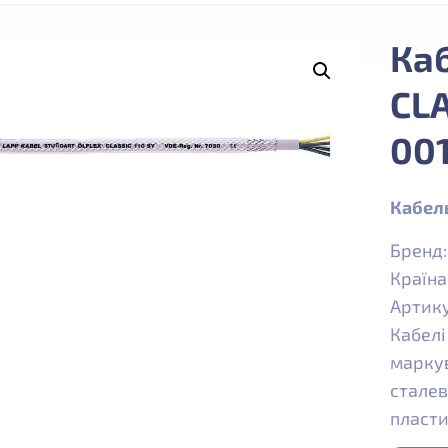
Ка
CLA
00
Кабель
Бренд
Країна
Артик
Кабелі
маркув
сталев
пласти