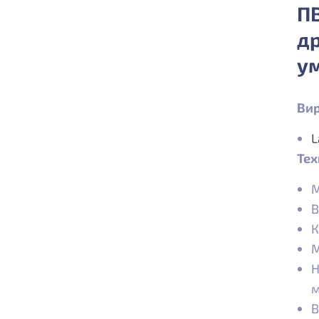
ПВ
др
ум
Вир
L
Тех
М
В
К
М
Н
м
В