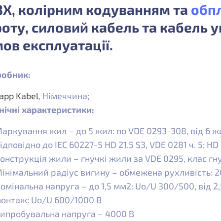
Х, колірним кодуванням та
обп
оту, силовий кабель та кабель у
ов експлуатації.
обник:
app Kabel
, Німеччина;
нічні характеристики:
аркування жил – до 5 жил: по VDE 0293-308, від 6 
ідповідно до IEC 60227-5 HD 21.5 S3, VDE 0281 ч. 5; HD 2
онструкція жили – гнучкі жили за VDE 0295, клас гну
інімальний радіус вигину – обмежена рухливість: 20
омінальна напруга – до 1,5 мм2: Uo/U 300/500, від 
онтаж: Uo/U 600/1000 В
ипробувальна напруга – 4000 В