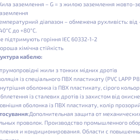
ила заземлення – G = з жилою заземлення жовто-зе
аземлення
емпературний діапазон – обмежена рухливість: від -
40°С до +80°С.
е підтримують горіння IEC 60332-1-2
ороша хімічна стійкість
уктура кабелю:
трумопровідні жили з тонких мідних дротів
золяція із спеціального ПВХ пластикату (PVC LAPP P8
нутрішня оболонка із ПВХ пластикату, сірого кольор
бплетення із сталевих дротів із захистом від окисн
овнішня оболонка із ПВХ пластикату, колір прозори
тосування
:Дополнительная защита от механически
льных проволок. Производство промышленного обо
пления и кондиционирования. Области с повышенн