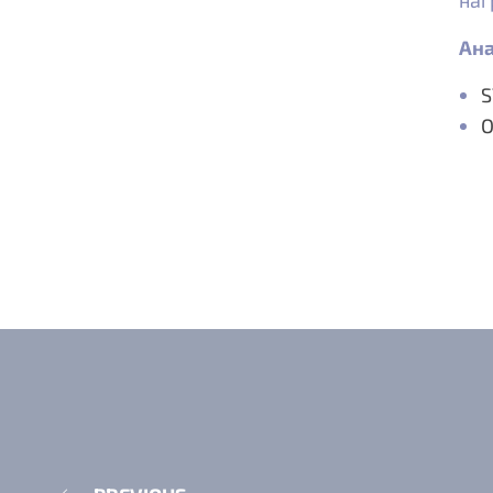
наг
Ана
S
O