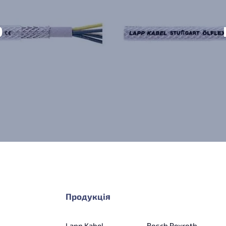
0
Продукція
Lapp Kabel
Bosch Rexroth