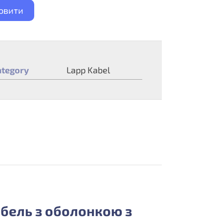
овити
ategory
Lapp Kabel
абель з оболонкою з