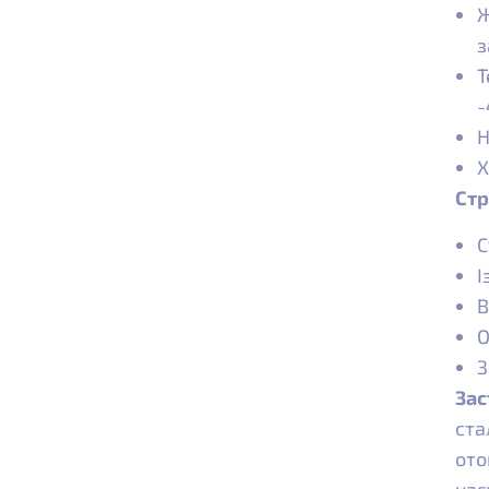
Ж
з
Т
-
Н
Х
Стр
С
І
В
О
З
Зас
ста
ото