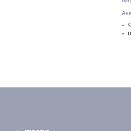
наг
Ана
S
O