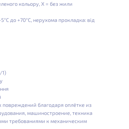
леного кольору, X = без жили
5°С до +70°С, нерухома прокладка: від
/1)
у
ення
й
х повреждений благодаря оплётке из
рудования, машиностроение, техника
ыми требованиями к механическим