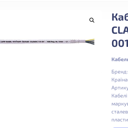
Ка
CLA
00
Кабель
Бренд
Країна
Артик
Кабелі
маркув
сталев
пласти