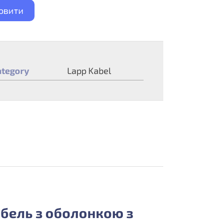
овити
ategory
Lapp Kabel
абель з оболонкою з