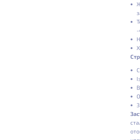
Ж
з
Т
-
Н
Х
Стр
С
І
В
О
З
Зас
ста
ото