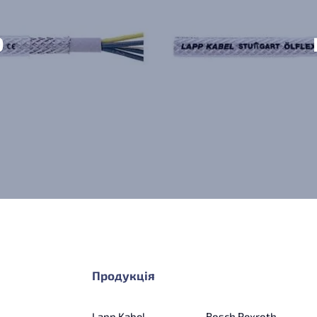
0
Продукція
Lapp Kabel
Bosch Rexroth