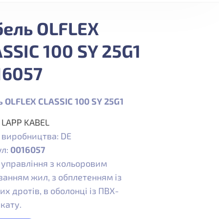
бель OLFLEX
SSIC 100 SY 25G1
16057
 OLFLEX CLASSIC 100 SY 25G1
:
LAPP KABEL
 виробництва: DE
ул:
0016057
 управління з кольоровим
анням жил, з обплетенням із
их дротів, в оболонці із ПВХ-
кату.