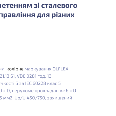
етенням зі сталевого
правління для різних
ил:
колірне
маркування OLFLEX
1.13 S1, VDE 0281 год. 13
чкості 5 за IEC 60228 клас 5
 х D, нерухоме прокладання: 6 х D
2,5 мм2: Uo/U 450/750, захищений