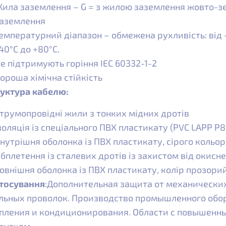
ила заземлення – G = з жилою заземлення жовто-зе
аземлення
емпературний діапазон – обмежена рухливість: від -
40°С до +80°С.
е підтримують горіння IEC 60332-1-2
ороша хімічна стійкість
уктура кабелю:
трумопровідні жили з тонких мідних дротів
золяція із спеціального ПВХ пластикату (PVC LAPP P8
нутрішня оболонка із ПВХ пластикату, сірого кольор
бплетення із сталевих дротів із захистом від окисн
овнішня оболонка із ПВХ пластикату, колір прозори
тосування
:Дополнительная защита от механически
льных проволок. Производство промышленного обо
пления и кондиционирования. Области с повышенн