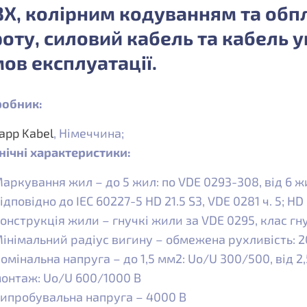
Х, колірним кодуванням та обпл
оту, силовий кабель та кабель у
ов експлуатації.
обник:
app Kabel
, Німеччина;
нічні характеристики:
аркування жил – до 5 жил: по VDE 0293-308, від 6 ж
ідповідно до IEC 60227-5 HD 21.5 S3, VDE 0281 ч. 5; HD 2
онструкція жили – гнучкі жили за VDE 0295, клас гну
інімальний радіус вигину – обмежена рухливість: 20
омінальна напруга – до 1,5 мм2: Uo/U 300/500, від 
онтаж: Uo/U 600/1000 В
ипробувальна напруга – 4000 В