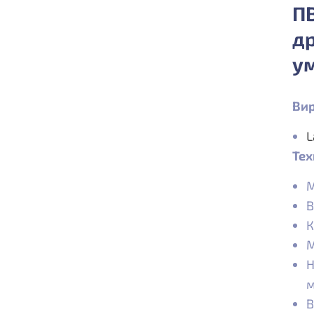
ПВ
др
ум
Вир
L
Тех
М
В
К
М
Н
м
В