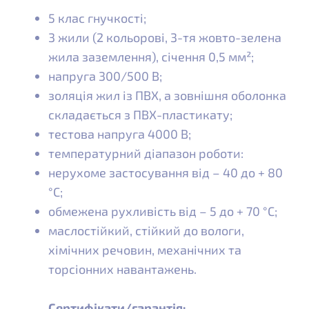
5 клас гнучкості;
3 жили (2 кольорові, 3-тя жовто-зелена
жила заземлення), січення 0,5 мм²;
напруга 300/500 В;
золяція жил із ПВХ, а зовнішня оболонка
складається з ПВХ-пластикату;
тестова напруга 4000 В;
температурний діапазон роботи:
нерухоме застосування від – 40 до + 80
°C;
обмежена рухливість від – 5 до + 70 °C;
маслостійкий, стійкий до вологи,
хімічних речовин, механічних та
торсіонних навантажень.
Сертифікати/гарантія: