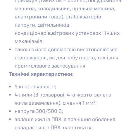
приладів (таких як – бойлер, посудомийна
машина, холодильник, пральна машина,
електропили тощо), стабілізаторів
напруги, світильників,
кондиціонерів,вітрових установок і інших
механізмів;
також з його допомогою виготовляються
подовжувачі, як для побутового, так і для
промислового застосування.
Технічні характеристики:
5 клас гнучкості;
4 жили (3 кольорові, 4-а жовто-зелена
жила заземлення), січення 1 мм²;
напруга 300/500 В;
золяція жил із ПВХ, а зовнішня оболонка
складається з ПВХ-пластикату;