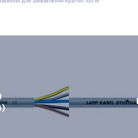
овжини для замовлення кратно 100 м
0
4)