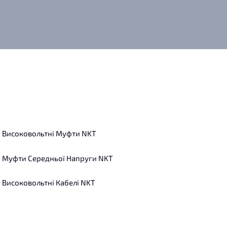
Високовольтні Муфти NKT
Муфти Середньої Напруги NKT
Високовольтні Кабелі NKT