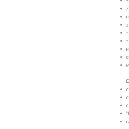
5
2
н
з
т
т
н
о
м
С
с
с
с
“
г