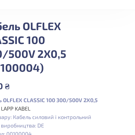
бель OLFLEX
SSIC 100
0/500V 2X0,5
0100004)
70
₴
 OLFLEX CLASSIC 100 300/500V 2X0,5
:
LAPP KABEL
вару: Кабель силовий і контрольний
 виробництва: DE
л: 00100004