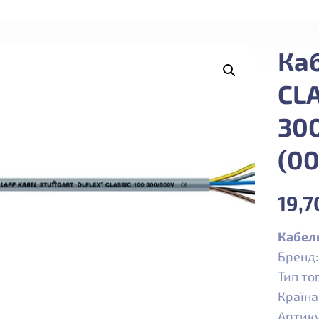
Ка
CLA
30
(0
19,
Кабель
Бренд
Тип то
Країна
Артику