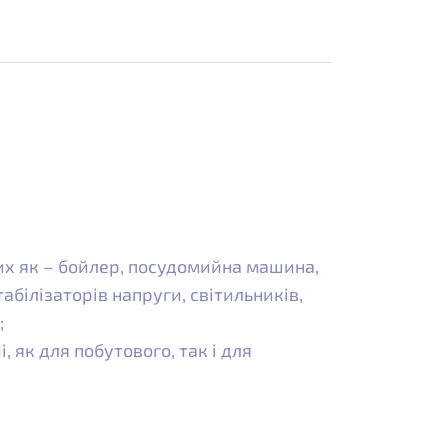
их як – бойлер, посудомийна машина,
білізаторів напруги, світильників,
;
як для побутового, так і для