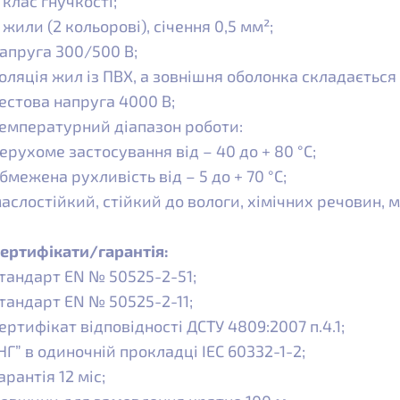
 клас гнучкості;
 жили (2 кольорові), січення 0,5 мм²;
апруга 300/500 В;
оляція жил із ПВХ, а зовнішня оболонка складається
естова напруга 4000 В;
емпературний діапазон роботи:
ерухоме застосування від – 40 до + 80 °C;
бмежена рухливість від – 5 до + 70 °C;
аслостійкий, стійкий до вологи, хімічних речовин, 
ертифікати/гарантія:
тандарт EN № 50525-2-51;
тандарт EN № 50525-2-11;
ертифікат відповідності ДСТУ 4809:2007 п.4.1;
НГ” в одиночній прокладці IEC 60332-1-2;
арантія 12 міс;