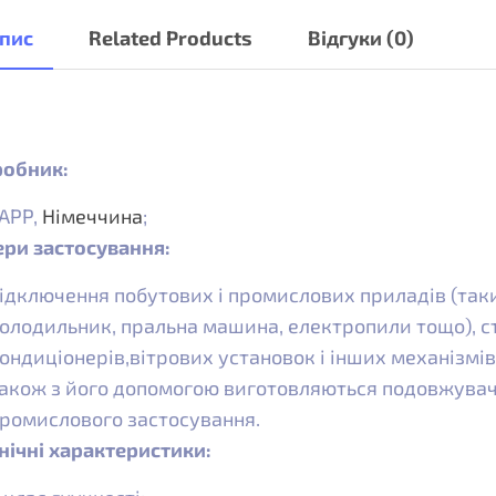
пис
Related Products
Відгуки (0)
обник:
APP,
Німеччина
;
ри застосування:
ідключення побутових і промислових приладів (так
олодильник, пральна машина, електропили тощо), ста
ондиціонерів,вітрових установок і інших механізмів
акож з його допомогою виготовляються подовжувачі, 
ромислового застосування.
нічні характеристики: