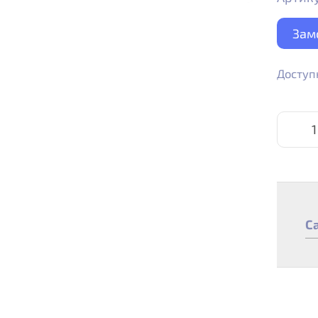
Зам
Доступ
C