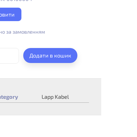
овити
но за замовленням
Додати в кошик
ategory
Lapp Kabel