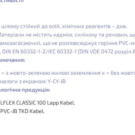
стивості:
 цілому стійкий до олій, хімічних реагентів – див.
атеріали не містять кадмію, силікону та речовин, 
амозагасаючий, що не розповсюджує горіння PVC-ма
, DIN EN 60332-1-2/IEC 60332-1 (DIN VDE 0472 розділ
имечания:
 = з жовто-зеленою жилою заземлення x = без жовт
налоги з екраном: Y-CY-JB
логічна продукція:
LFLEX CLASSIC 100 Lapp Kabel.
PVC-JB TKD Kabel.