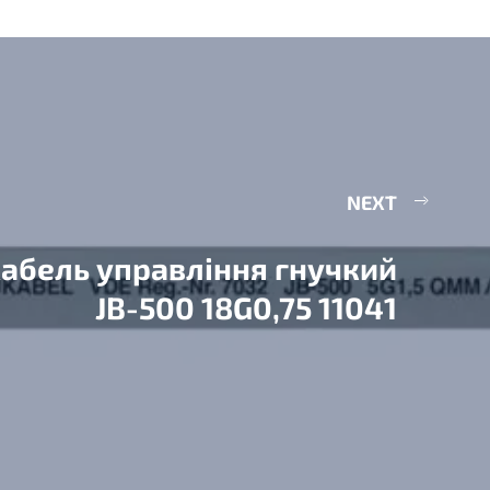
NEXT
абель управління гнучкий
JB-500 18G0,75 11041