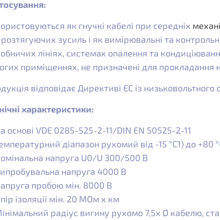
тосування:
ористовуються як гнучкі кабелі при середніх
механ
 розтягуючих зусиль і як вимірювальні та контрольні
обничих лініях, системах опалення та кондиціюванн
огих приміщеннях, не призначені для прокладання н
дукція відповідає Директиві ЄС із низьковольтного
нічні характеристики:
а основі VDE 0285-525-2-11/DIN EN 50525-2-11
емпературний діапазон рухомий від -15 °C1) до +80 °C
омінальна напруга U0/U 300/500 В
ипробувальна напруга 4000 В
апруга пробою мін. 8000 В
пір ізоляції мін. 20 МОм x км
інімальний радіус вигину рухомо 7,5x Ø кабелю, ст