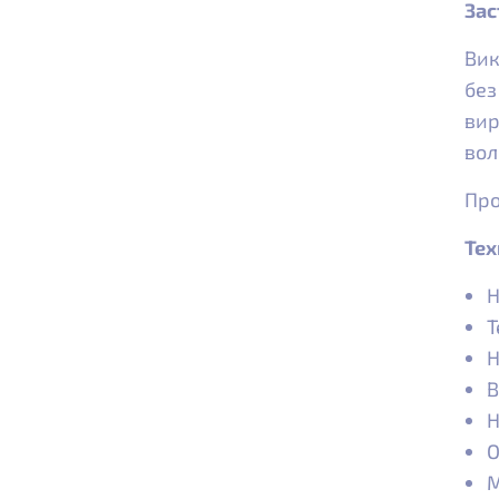
Зас
Вик
без
вир
вол
Про
Тех
Н
Т
Н
В
Н
О
М