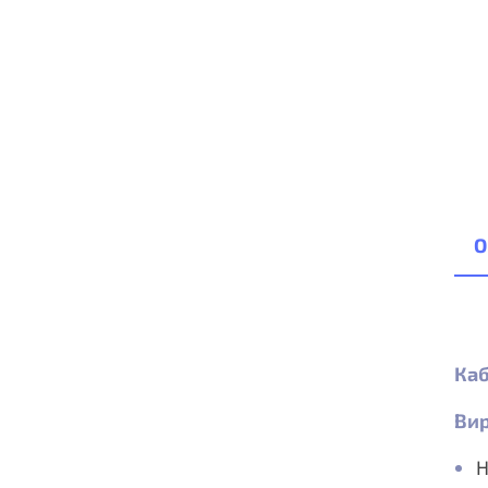
О
Каб
Вир
H