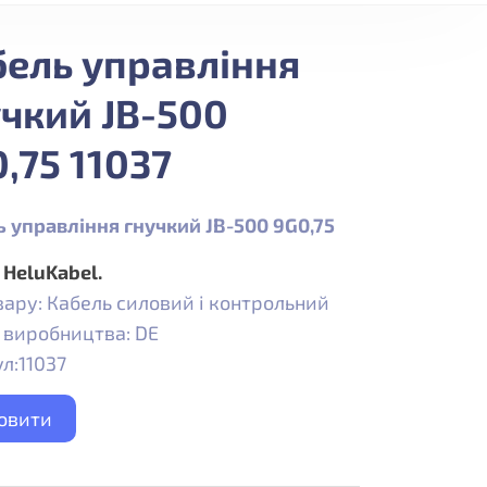
бель управління
чкий JB-500
,75 11037
 управління гнучкий JB-500 9G0,75
:
HeluKabel.
вару: Кабель силовий і контрольний
 виробництва: DE
л:11037
овити