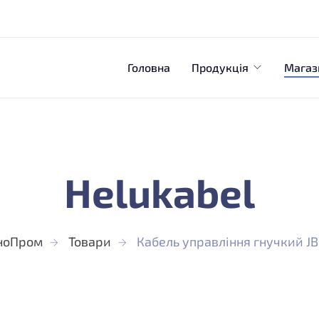
Головна
Продукція
Магаз
Helukabel
ноПром
Товари
Кабель управління гнучкий JB