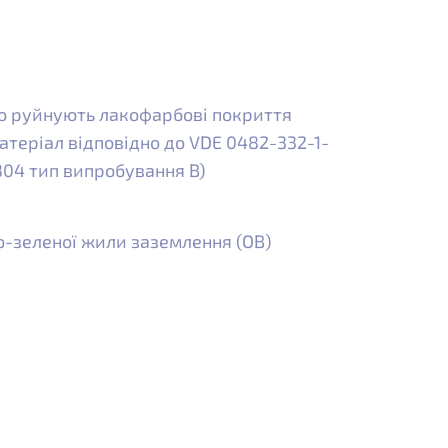
що руйнують лакофарбові покриття
теріал відповідно до VDE 0482-332-1-
 804 тип випробування B)
о-зеленої жили заземлення (OB)