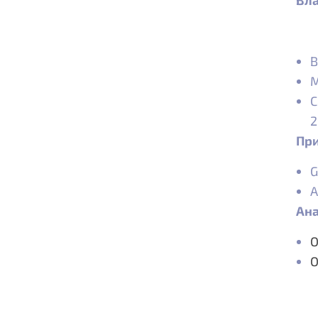
Вла
В
М
С
2
Пр
G
А
Ана
O
O