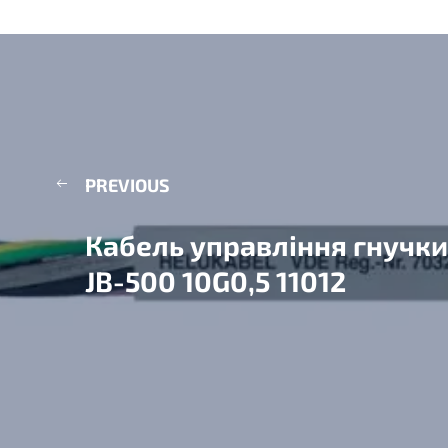
PREVIOUS
Кабель управління гнучк
JB-500 10G0,5 11012