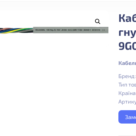
Ка
гну
9G0
Кабель
Бренд
Тип то
Країна
Артику
Зам