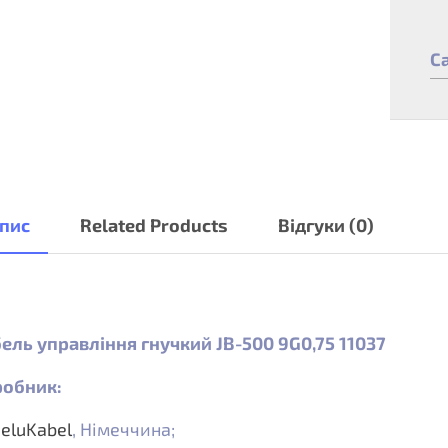
C
пис
Related Products
Відгуки (0)
ель управління гнучкий JB-500 9G0,75 11037
обник:
eluKabel
, Німеччина;