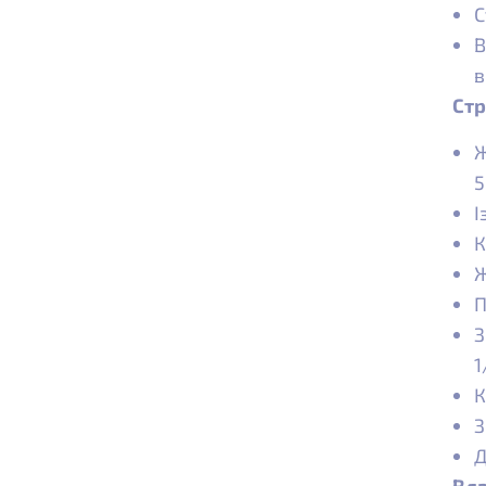
С
В
в
Стр
Ж
5
І
К
Ж
П
З
1
К
З
Д