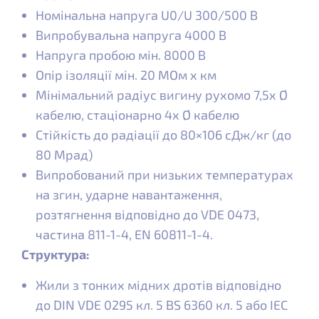
Номінальна напруга U0/U 300/500 В
Випробувальна напруга 4000 В
Напруга пробою мін. 8000 В
Опір ізоляції мін. 20 МОм x км
Мінімальний радіус вигину рухомо 7,5x Ø
кабелю, стаціонарно 4x Ø кабелю
Стійкість до радіації до 80×106 сДж/кг (до
80 Мрад)
Випробований при низьких температурах
на згин, ударне навантаження,
розтягнення відповідно до VDE 0473,
частина 811-1-4, EN 60811-1-4.
Структура:
Жили з тонких мідних дротів відповідно
до DIN VDE 0295 кл. 5 BS 6360 кл. 5 або IEC