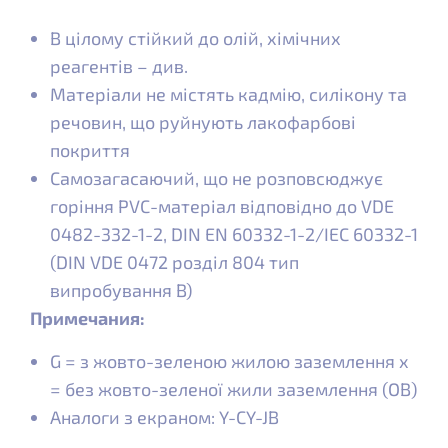
В цілому стійкий до олій, хімічних
реагентів – див.
Матеріали не містять кадмію, силікону та
речовин, що руйнують лакофарбові
покриття
Самозагасаючий, що не розповсюджує
горіння PVC-матеріал відповідно до VDE
0482-332-1-2, DIN EN 60332-1-2/IEC 60332-1
(DIN VDE 0472 розділ 804 тип
випробування B)
Примечания:
G = з жовто-зеленою жилою заземлення x
= без жовто-зеленої жили заземлення (OB)
Аналоги з екраном: Y-CY-JB