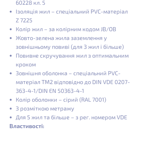
60228 кл. 5
Ізоляція жил – спеціальний PVC-матеріал
Z 7225
Колір жил – за колірним кодом JB/OB
Жовто-зелена жила заземлення у
зовнішньому повиві (для 3 жил і більше)
Повивне скручування жил з оптимальним
кроком
Зовнішня оболонка – спеціальний PVC-
матеріал TM2 відповідно до DIN VDE 0207-
363-4-1/DIN EN 50363-4-1
Колір оболонки – сірий (RAL 7001)
З розміткою метражу
Для 5 жил та більше – з рег. номером VDE
Властивості: