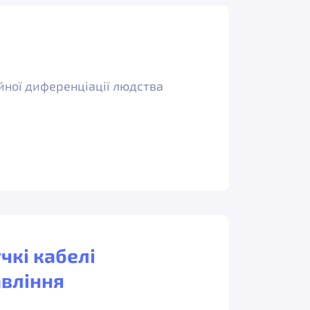
йної диференціації людства
учкі кабелі
вління