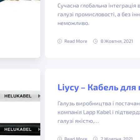
Сучасна глобальна інтеграція 
галузі промисловості, а без ін
неможливо.
Read More
8 Жовтня, 2021
Liycy – Кабель для
Галузь виробництва і постача
компанія Lapp Kabel і підтверд
галузі якістю,…
Read More
7 Жовтня, 2021