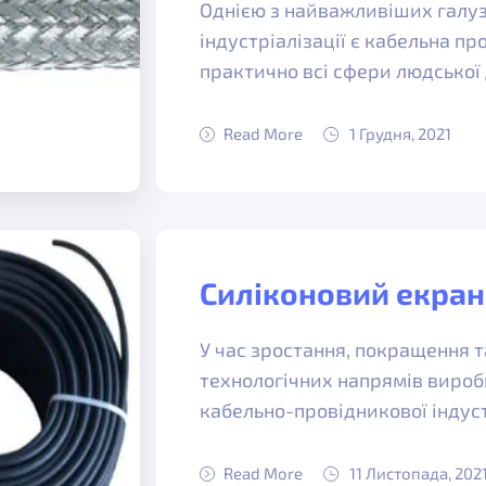
Однією з найважливіших галуз
індустріалізації є кабельна пр
практично всі сфери людської 
Read More
1 Грудня, 2021
Силіконовий екран
У час зростання, покращення т
технологічних напрямів виробн
кабельно-провідникової індус
Read More
11 Листопада, 202