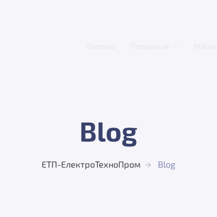
Головна
Продукція
Магаз
Blog
ЕТП-ЕлектроТехноПром
Blog