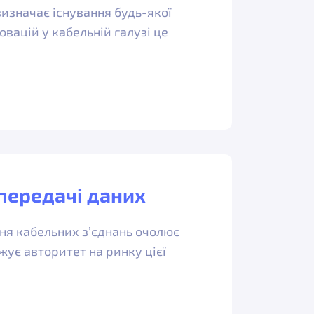
визначає існування будь-якої
новацій у кабельній галузі це
 передачі даних
ння кабельних з’єднань очолює
жує авторитет на ринку цієї