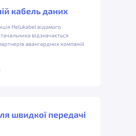
ній кабель даних
ція Helukabel відомого
стачальника відзначається
партнерів авангардних компаній
1
для швидкої передачі