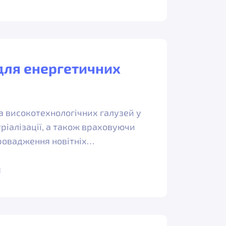
 для енергетичних
 високотехнологічних галузей у
тріалізації, а також враховуючи
ровадження новітніх…
1