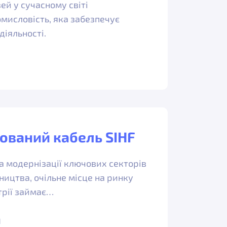
ей у сучасному світі
омисловість, яка забезпечує
діяльності.
ований кабель SIHF
а модернізації ключових секторів
ицтва, очільне місце на ринку
трії займає…
1